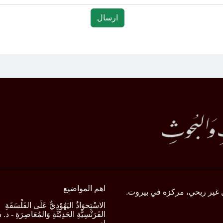
اهم المواضيع
 غير ربحي، مركزه في بيروت.
الاسْتِحوَاذُ اليَهُوْدِيُّ عَلَى الفَلْسَفَةِ
الفَرَنْسِيَّةِ الحَدِيْثَةِ وَالمُعَاصِرَةِ -