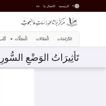
الرئيسية
الاتصال بنا
rss
الدِّرَاسَات
الْمَقَالات
الْمَجَلّاَت
كُتُب 
تَأثِيرَاتُ الوَضْعِ السُّور