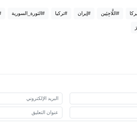
ركا
#اللَّاجِئِين
#إيران
#تركيا
#الثورة_السورية
#
َ