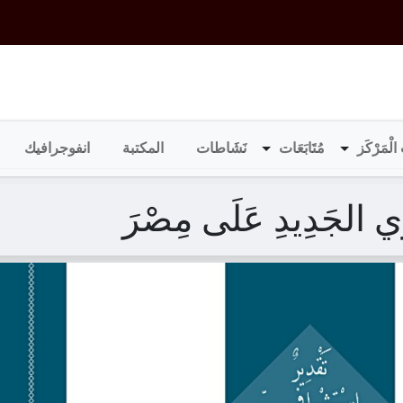
الْمَرْكَز
مُتَابَعَات
نَشَاطات
المكتبة
انفوجرافيك
ِي الجَدِيدِ عَلَى مِصْرَ