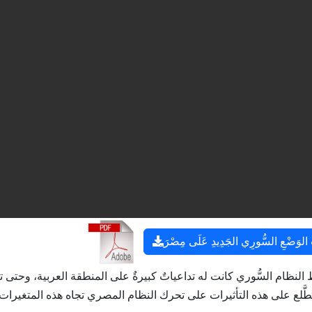
وَضْعِ السُّورِي الجَدِيدِ عَلَى مِصْرَ
 النظام السُّوري كانت له تداعياتٌ كبيرةٌ على المنطقة العربية، وحتى ت
َطَّلع على هذه التأثيرات على تحرك النظام المصري تجاه هذه المتغيرات.