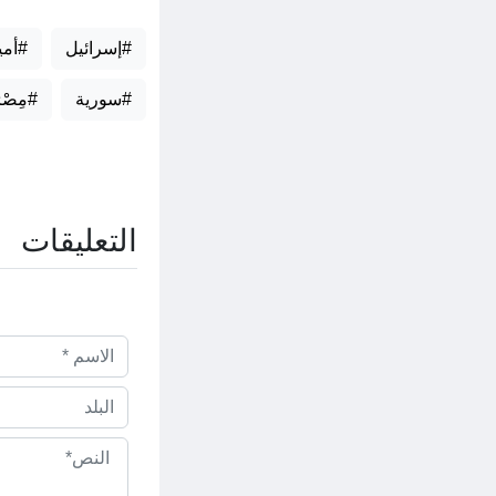
#إسرائيل
#أمي
#سورية
#مِصْر
التعليقات