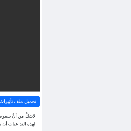
تحميل ملف تَأثِيرَاتُ ال
لاشكَّ من أنَّ سقوط
لهذه التداعيات أن ي