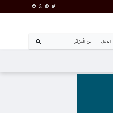
الدليل
عن الْمَرْكَز