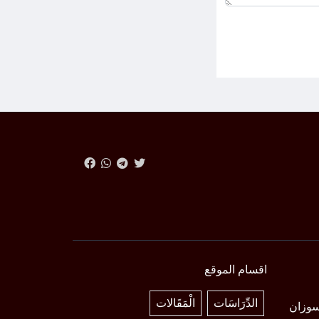
اقسام الموقع
الدِّرَاسَات
الْمَقَالات
 د. سوزان