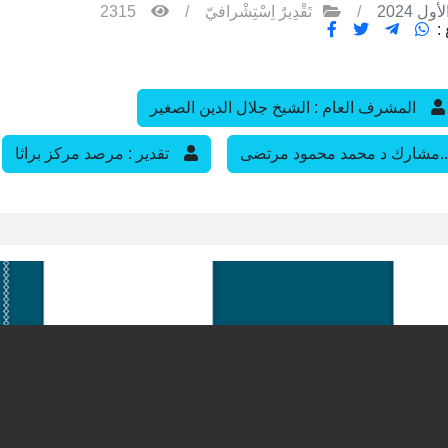
/
تَقْدِيرٌ اِسْتِشْرافيّ
/
2315
:
المشرف العام : الشيخ جلال الدين الصغير
 أ..مشارك د محمد محمود مرتضى
تقدير : مرصد مركز براثا