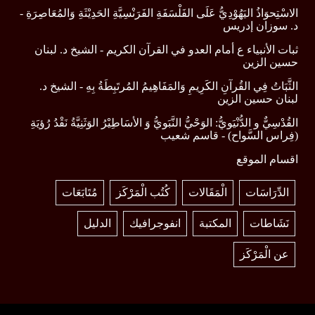
الاسْتِحوَاذُ اليَهُوْدِيُّ عَلَى الفَلْسَفَةِ الفَرَنْسِيَّةِ الحَدِيْثَةِ وَالمُعَاصِرَةِ -
د. سوزان إدريس
ثبات الأنبياء ع أمام العدو في القرآن الكريم - الشيخ د. لبنان
حسين الزين
الثَّبَاتُ فِي القُرآنِ الكَرِيمِ وَالمَفَاهِيمُ المُرتَبِطَةُ بِهِ - الشيخ د.
لبنان حسين الزين
القُدْسِيٌّ و الدُّنْيَويُّ: الوَحْيُّ النَّبَويُّ وَ الأسَاطِيْرُ الوَثَنِيَّةُ نَقْدُ رُؤيَةِ
(فِراس السَّواح) - قاسم شعيب
اقسام الموقع
الدِّرَاسَات
الْمَقَالات
كُتُب الْمَرْكَز
مُتَابَعَات
نَشَاطات
المكتبة
انفوجرافيك
الدليل
عن الْمَرْكَز