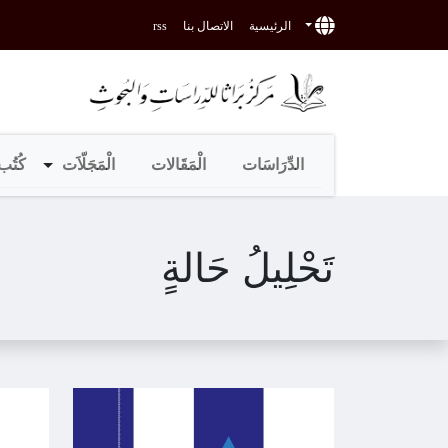
الرئيسية
الاتصال بنا
rss
الدِّرَاسَات
الْمَقَالات
الْمَجَلّاَت
كُتُب 
تَحْلِيلُ حَالةٍ