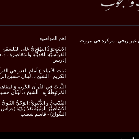
اهم المواضيع
 غير ربحي، مركزه في بيروت.
الاسْتِحوَاذُ اليَهُوْدِيُّ عَلَى الفَلْسَفَةِ
الفَرَنْسِيَّةِ الحَدِيْثَةِ وَالمُعَاصِرَةِ -
إدريس
ثبات الأنبياء ع أمام العدو في القر
الكريم - الشيخ د. لبنان حسين الز
الثَّبَاتُ فِي القُرآنِ الكَرِيمِ وَالمَفَاهِي
المُرتَبِطَةُ بِهِ - الشيخ د. لبنان حس
القُدْسِيٌّ و الدُّنْيَويُّ: الوَحْيُّ النَّبَويُّ و
الأسَاطِيْرُ الوَثَنِيَّةُ نَقْدُ رُؤيَةِ (فِراس
السَّواح) - قاسم شعيب