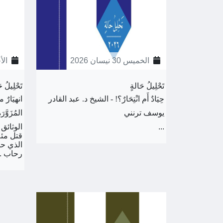
الخميس 30 نيسان 2026
الأحد 26 
تَحْلِيلُ حَالةٍ
تَحْلِيلُ ح
حِيَادٌ أَم انْتِحَارٌ؟! - الشيخ د. عبد القادر
انهيَارٌ 
يوسف ترنني
المُزَوَّرَة
...
الوثائق 
قتل مئة
الذي حم
رحاب ..