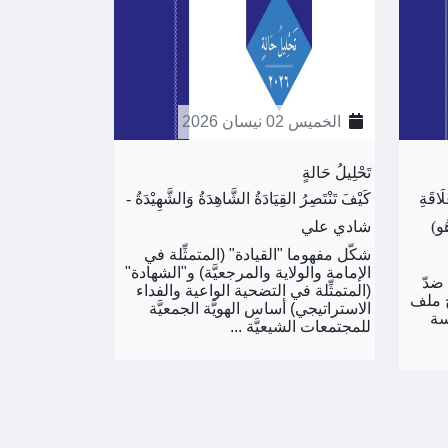
الخميس 02 نيسان 2026
تَحْلِيلُ حَالةٍ
َاقَةِ
كَيْفَ تَنْتَصِرُ القِيَادَةُ الشَّاهِدَةُ وَالشَّهِيْدَةُ -
هُو)
شادي علي
شكّل مفهوما "القيادة" (المتمثِّلة في
الإمامة والولاية والمرجعيَّة) و"الشهادة"
ضدّ
(المتمثِّلة في التضحية الواعية والفداء
تح ملف
الاستراتيجي) أساس الهويَّة الجمعيَّة
سة
للمجتمعات الشيعيَّة ...