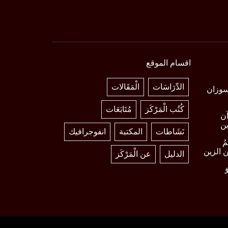
اقسام الموقع
الدِّرَاسَات
الْمَقَالات
 د. سوزان
كُتُب الْمَرْكَز
مُتَابَعَات
آن
ين
نَشَاطات
المكتبة
انفوجرافيك
مُ
ين الزين
الدليل
عن الْمَرْكَز
َ