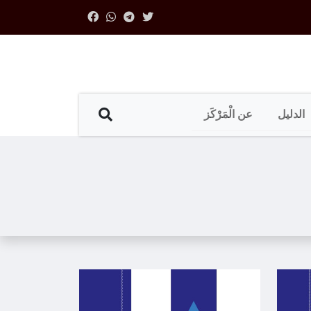
الدليل
عن الْمَرْكَز