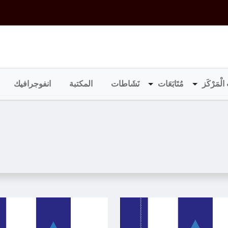
الْمَرْكَز
مُتَابَعَات
نَشَاطات
المكتبة
انفوجرافيك