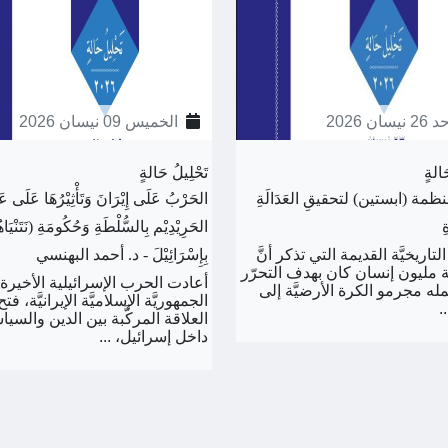
نيسان 2026
الخميس 09 نيسان 2026
َالةٍ
تَحْلِيلُ حَالةٍ
منظمة (ابستين) لتحقيقِ العَدَالَةِ
الحَرْبُ عَلَى إِيْرَانَ وَتَأْثِيْرُهَا عَلَى عَل
ِ
الحَرِيْدِيْم بِالسُّلْطَةِ وَحُكُومَةِ (نَتَنْيَا
التاريخيَّة القديمة التي تذكر أنَّ
بِإِسْرَائِيْلَ - د. أحمد البهنسي
 مليون إنسان كان بهدف التحرّر
أعادت الحرب الإسرائيلية الأخيرة 
له مجرمو الكرة الأرضيَّة إلى
الجمهوريَّة الإسلاميَّة الإيرانيَّة، ف
.
العلاقة المركَّبة بين الدين والسيا
داخل إسرائيل، ...