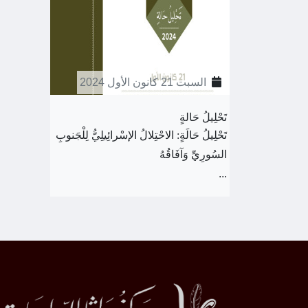
السبت 21 كانون الأول 2024
تَحْلِيلُ حَالةٍ
تَحْلِيلُ حَالَةٍ: الاحْتِلالُ الإسْرائِيلِيُّ لِلْجَنوبِ
السُورِيِّ وَآفَاقُهُ
...