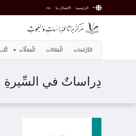
الرئيسية
الاتصال بنا
rss
الدِّرَاسَات
الْمَقَالات
الْمَجَلّاَت
كُتُب 
دِراساتٌ في السِّيرةِ وا