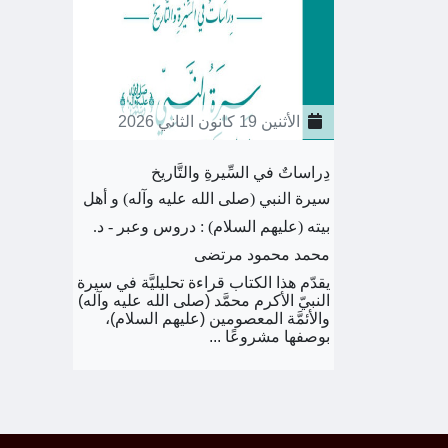
الأثنين 19 كانون الثاني 2026
دِراساتٌ في السِّيرةِ والتَّاريخ
سيرة النبي (صلى الله عليه وآله) و أهل
بيته (عليهم السلام) : دروس وعبر - د.
محمد محمود مرتضى
يقدّم هذا الكتاب قراءة تحليليَّة في سيرة
النبيّ الأكرم محمَّد (صلى الله عليه وآله)
والأئمَّة المعصومين (عليهم السلام)،
بوصفها مشروعًا ...