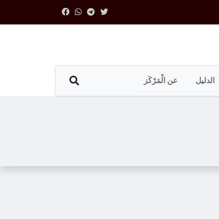
الدليل
عن الْمَرْكَز