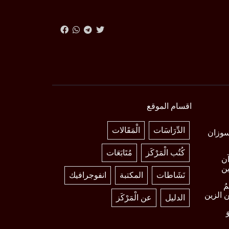
اقسام الموقع
الدِّرَاسَات
الْمَقَالات
 د. سوزان
كُتُب الْمَرْكَز
مُتَابَعَات
آن
ين
نَشَاطات
المكتبة
انفوجرافيك
مُ
ين الزين
الدليل
عن الْمَرْكَز
َ