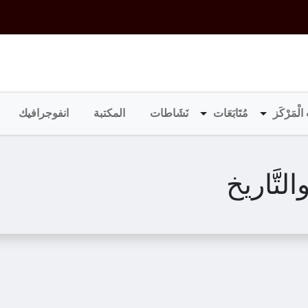
الْمَرْكَز
مُتَابَعَات
نَشَاطات
المكتبة
انفوجرافيك
لتَّاريخ