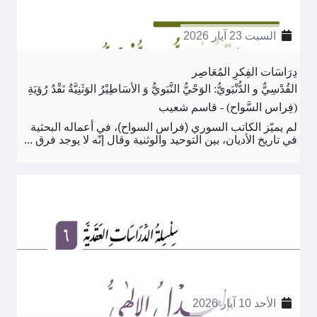
السبت 23 آيار 2026
دِرَاسَات الفِكرِ المُعَاصِر
القُدْسِيٌّ و الدُّنْيَويُّ: الوَحْيُّ النَّبَويُّ وَ الأسَاطِيْرُ الوَثَنِيَّةُ نَقْدُ رُؤيَةِ
(فِراس السَّواح) - قاسم شعيب
لم يميّز الكاتب السوري (فراس السواح)، في أعماله البحثية
في تاريخ الأديان، بين التوحيد والوثنية وقال إنّه لا يوجد فرق ...
الأحد 10 آيار 2026