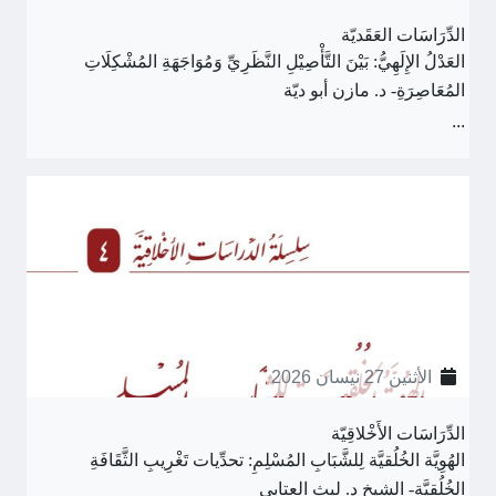
الدِّرَاسَات العَقَديّة
العَدْلُ الإِلَهِيُّ: بَيْنَ التَّأْصِيْلِ النَّظَرِيِّ وَمُوَاجَهَةِ المُشْكِلَاتِ
المُعَاصِرَةِ- د. مازن أبو ديّة
...
الأثنين 27 نيسان 2026
الدِّرَاسَات الأَخْلاقِيّة
الهُوِيَّة الخُلُقيَّة لِلشَّبَابِ المُسْلِمِ: تحدِّيات تَغْرِيبِ الثَّقَافَةِ
الخُلُقيَّةِ- الشيخ د. ليث العتابي