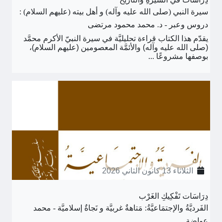
سيرة النبي (صلى الله عليه وآله) و أهل بيته (عليهم السلام) :
دروس وعبر - د. محمد محمود مرتضى
يقدّم هذا الكتاب قراءة تحليليَّة في سيرة النبيّ الأكرم محمَّد
(صلى الله عليه وآله) والأئمَّة المعصومين (عليهم السلام)،
بوصفها مشروعًا ...
الثلاثاء 13 كانون الثاني 2026
دِرَاسَات تَفْكِيكِ الغَرْب
الفَرديَّةُ والإجتمَاعيَّةُ: مَتاهةٌ غربيَّة و نَجاةٌ إسلاميَّة - محمد
عواضة