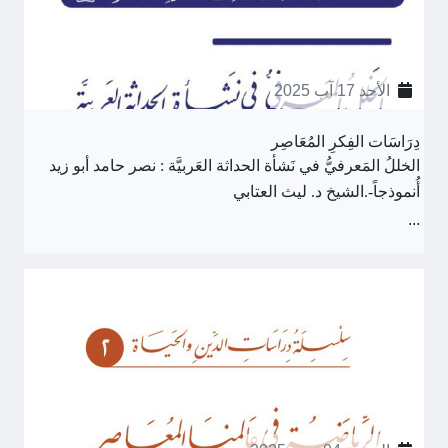
الأحد 17 آب 2025
دِرَاسَات الفِكرِ المُعَاصِر
الخللُ المَعرفيُّ في نَشأة الحداثة العَربيَّة : نصر حامد أبو زيد
أُنموذجاً-.الشيخ د. ليث العتابي
...