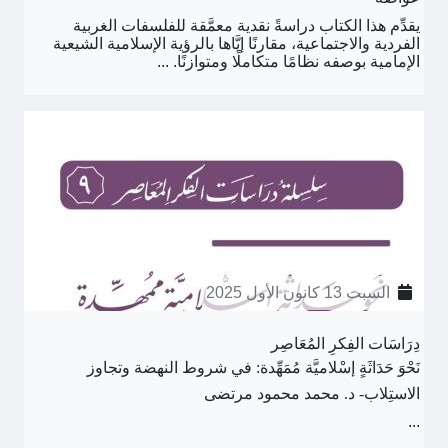
يقدِّم هذا الكتاب دراسةً نقدية معمَّقة للفلسفات الغربية
الفردية والاجتماعية، مقارنًا إيَّاها بالرؤية الإسلامية الشيعية
الإمامية بوصفه نظامًا متكاملًا ومتوازنًا. ...
السبت 13 كانون الأول 2025
دِرَاسَات الفِكرِ المُعَاصِر
نَحْوَ حَدَاثَةٍ إسْلاميَّة مُمَهِّدة: في شروط النهضة وتجاوز
الاستِلاب- د. محمد محمود مرتضى
...