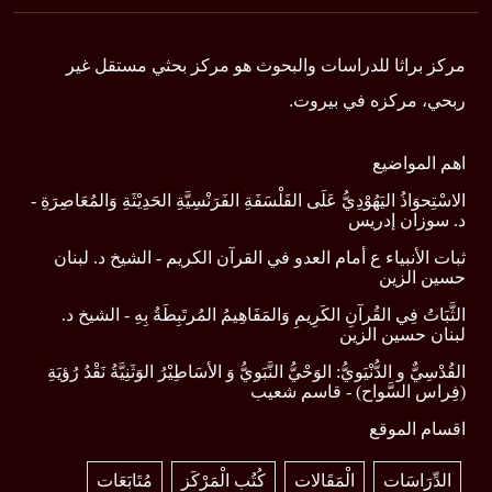
مركز براثا للدراسات والبحوث هو مركز بحثي مستقل غير
ربحي، مركزه في بيروت.
اهم المواضيع
الاسْتِحوَاذُ اليَهُوْدِيُّ عَلَى الفَلْسَفَةِ الفَرَنْسِيَّةِ الحَدِيْثَةِ وَالمُعَاصِرَةِ -
د. سوزان إدريس
ثبات الأنبياء ع أمام العدو في القرآن الكريم - الشيخ د. لبنان
حسين الزين
الثَّبَاتُ فِي القُرآنِ الكَرِيمِ وَالمَفَاهِيمُ المُرتَبِطَةُ بِهِ - الشيخ د.
لبنان حسين الزين
القُدْسِيٌّ و الدُّنْيَويُّ: الوَحْيُّ النَّبَويُّ وَ الأسَاطِيْرُ الوَثَنِيَّةُ نَقْدُ رُؤيَةِ
(فِراس السَّواح) - قاسم شعيب
اقسام الموقع
الدِّرَاسَات
الْمَقَالات
كُتُب الْمَرْكَز
مُتَابَعَات