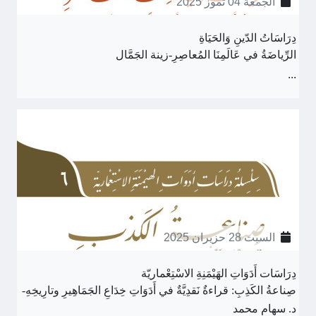
الجمعة 04 تموز 2025
دِرَاسَاتُ الدّينِ وَالحَيَاةِ
الرِّياضَةُ في عَالَمِنَا المُعاصِرِ-زينة الجَمَّال
...
السبت 28 حزيران 2025
دِرَاسَات أَدَوَاتِ الهَيْمَنِةِ الاسْتِعْماريّة
صِناعةُ الكَذِبِ: قراءةٌ نَقدِيَّةٌ في أَدَوَاتِ خِدَاعِ الجَمَاهِيرِ وتارِيخِهِ-
د. سهام محمد