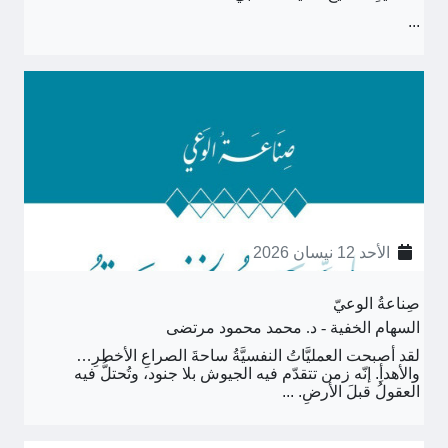
...
الأحد 12 نيسان 2026
صِناعةُ الوعيّ
السهام الخفية - د. محمد محمود مرتضى
لقد أصبحت العمليَّاتُ النفسيَّةُ ساحةَ الصراعِ الأخطرِ…
والأهدأِ. إنّه زمن تتقدّم فيه الجيوش بلا جنود، وتُحتلُّ فيه
العقولُ قبلَ الأرضِ. ...