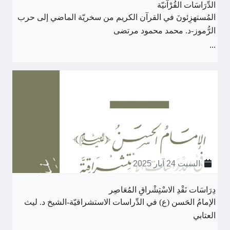
الدِّرَاسَات القُرْآنيّة
المُستهزِئونَ في القرآن الكريم من سخريّة الماضي إلى حرب
الرُّموز-د. محمد محمود مرتضى
...
السبت 24 آيار 2025
دِرَاسَات نَقْدِ الاسْتِشْراقِ المُعَاصِر
الإمامُ الحَسن (ع) في الدِّراسات الاستشراقيّة-الشيخ د. ليث
العتابي
...