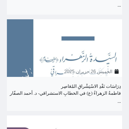
...
الخميس 26 حزيران 2025
دِرَاسَات نَقْدِ الاسْتِشْراقِ المُعَاصِر
فاطمةُ الزهراءُ (ع) في الخطابِ الاستشراقي- د. أحمد الصفّار
...