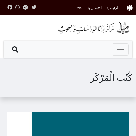
الرئيسية
الاتصال بنا
rss
كُتُب الْمَرْكَز