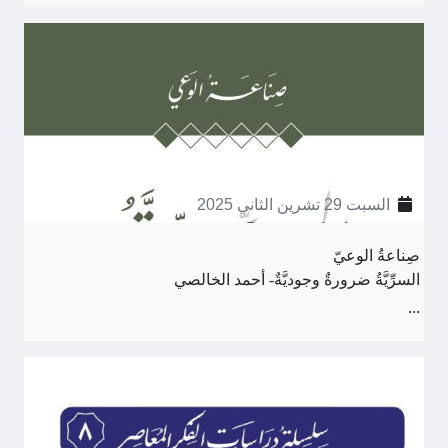
السبت 29 تشرين الثاني 2025
صِناعةُ الوعيّ
السرِّيَّةُ ضرورةٌ وجوديَّةٌ- أحمد الخالصي
...