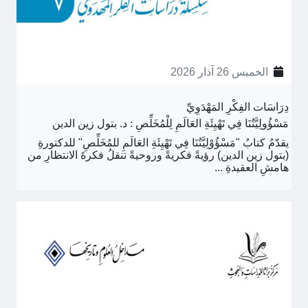
الخميس 26 آذار 2026
دِرَاسَات الفِكْرِ المَهْدَوِيِّ
مَسْؤُولِيَّتُنَا فِي تَهْيِئَةِ العَالَمِ لِلْمُخَلِّصِ : د. بتول زين الدين
يقدّمُ كتابُ "مَسْؤُوْلِيَّتُنَا فِي تَهْيِئَةِ العَالَمِ للمُخَلِّصِ" للدكتورةِ
(بتول زين الدين) رؤيةً فكريةً وروحيةً تنقلُ فكرةَ الانتظارِ من
هامشِ العقيدةِ ...