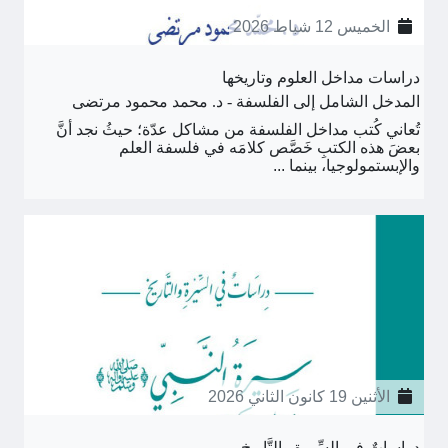
الخميس 12 شباط 2026
دراسات مداخل العلوم وتاريخها
المدخل الشامل إلى الفلسفة - د. محمد محمود مرتضى
تُعاني كُتب مداخل الفلسفة من مشاكل عدّة؛ حيثُ نجد أنَّ
بعضَ هذه الكتبِ خَصَّص كلامَه في فلسفة العلم
والإبستمولوجيا، بينما ...
الأثنين 19 كانون الثاني 2026
دِراساتٌ في السِّيرةِ والتَّاريخ