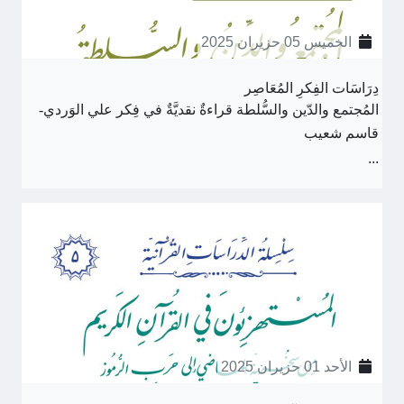
الخميس 05 حزيران 2025
دِرَاسَات الفِكرِ المُعَاصِر
المُجتمع والدّين والسُّلطة قراءةٌ نقديَّةٌ في فِكر علي الوَردي-
قاسم شعيب
...
الأحد 01 حزيران 2025