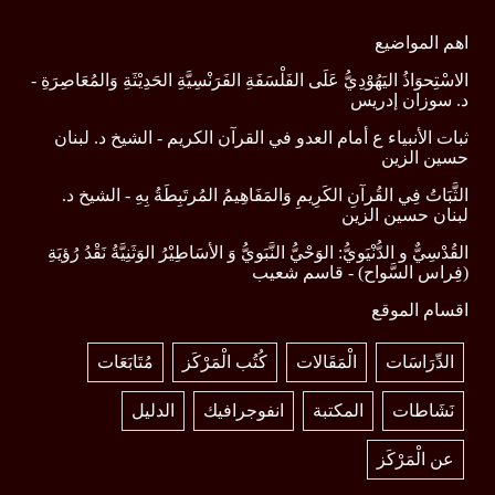
اهم المواضيع
الاسْتِحوَاذُ اليَهُوْدِيُّ عَلَى الفَلْسَفَةِ الفَرَنْسِيَّةِ الحَدِيْثَةِ وَالمُعَاصِرَةِ -
د. سوزان إدريس
ثبات الأنبياء ع أمام العدو في القرآن الكريم - الشيخ د. لبنان
حسين الزين
الثَّبَاتُ فِي القُرآنِ الكَرِيمِ وَالمَفَاهِيمُ المُرتَبِطَةُ بِهِ - الشيخ د.
لبنان حسين الزين
القُدْسِيٌّ و الدُّنْيَويُّ: الوَحْيُّ النَّبَويُّ وَ الأسَاطِيْرُ الوَثَنِيَّةُ نَقْدُ رُؤيَةِ
(فِراس السَّواح) - قاسم شعيب
اقسام الموقع
الدِّرَاسَات
الْمَقَالات
كُتُب الْمَرْكَز
مُتَابَعَات
نَشَاطات
المكتبة
انفوجرافيك
الدليل
عن الْمَرْكَز