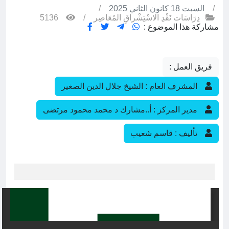
/
السبت 18 كانون الثاني 2025
/
دِرَاسَات نَقْدِ الاسْتِشْراقِ المُعَاصِر
/
5136
مشاركة هذا الموضوع :
فريق العمل :
المشرف العام : الشيخ جلال الدين الصغير
مدير المركز : أ..مشارك د محمد محمود مرتضى
تأليف : قاسم شعيب