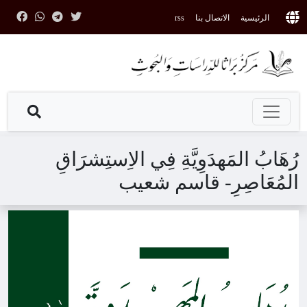
الرئيسية
الاتصال بنا
rss
رُهَابُ المَهدَوِيَّةِ فِي الاِستِشرَاقِ
المُعَاصِرِ- قاسم شعيب