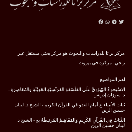
مركز براثا للدراسات والبحوث هو مركز بحثي مستقل غير
ربحي، مركزه في بيروت.
اهم المواضيع
الاسْتِحوَاذُ اليَهُوْدِيُّ عَلَى الفَلْسَفَةِ الفَرَنْسِيَّةِ الحَدِيْثَةِ وَالمُعَاصِرَةِ -
د. سوزان إدريس
ثبات الأنبياء ع أمام العدو في القرآن الكريم - الشيخ د. لبنان
حسين الزين
الثَّبَاتُ فِي القُرآنِ الكَرِيمِ وَالمَفَاهِيمُ المُرتَبِطَةُ بِهِ - الشيخ د.
لبنان حسين الزين