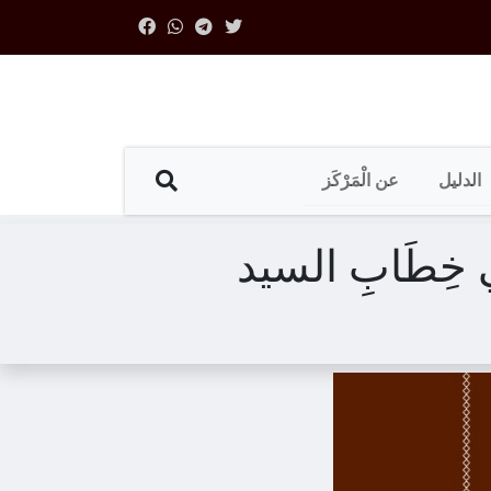
الدليل
عن الْمَرْكَز
ةٌ فِي خِطَابِ السيد