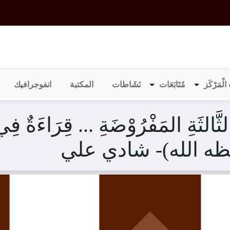
الْمَرْكَز
مُتَابَعَات
نَشَاطات
المكتبة
انفوجرافيك
 الثَّالثَةِ المَفْرُوْضَةِ ... قِرَاءَ
ظه الله)- شادي علي