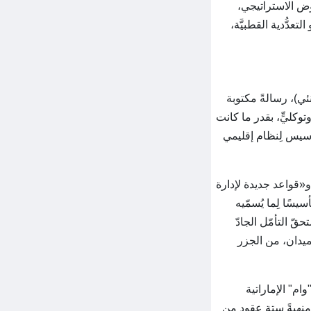
وض الاستراتيجي،
تعدُّدية القطبيَّة،
منئي)، رسالةً مكتوبة
وكليٍّ، بقدر ما كانت
تأسيس لِنظام إقليمي
و«قواعد جديدة لإدارة
سًا لِما يُسمّيه
ّ التأمّل الجادّ
ميدان، من الجزر
"وام" الإماراتية
َة انسحاب أبو ظبي من منظمة أوبك ومجموعة أوبك+ معًا اعتبارًا من 1 مايو 2026، منهيةً ستة عقود من