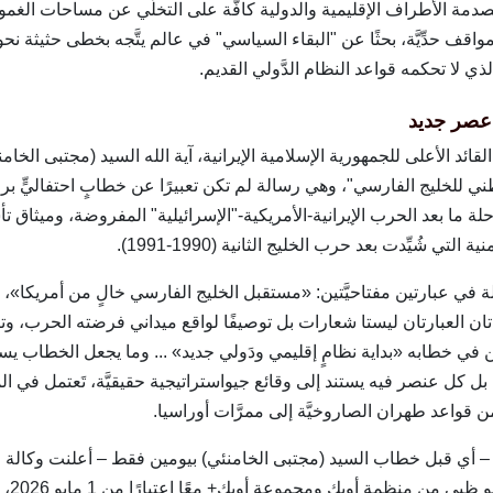
مة الأطراف الإقليمية والدولية كافَّة على التخلّي عن مساحات الغم
مواقف حدِّيَّة، بحثًا عن "البقاء السياسي" في عالم يتَّجه بخطى حثيثة نحو ال
ذي لا تحكمه قواعد النظام الدَّولي القديم.
صدر القائد الأعلى للجمهورية الإسلامية الإيرانية، آية الله السيد (مجتبى الخا
ني للخليج الفارسي"، وهي رسالة لم تكن تعبيرًا عن خطابٍ احتفاليٍّ بروت
رحلة ما بعد الحرب الإيرانية‑الأمريكية‑"الإسرائيلية" المفروضة، وميثاق 
ة التي شُيِّدت بعد حرب الخليج الثانية (1990‑1991).
ة في عبارتين مفتاحيَّتين: «مستقبل الخليج الفارسي خالٍ من أمريكا»، 
ن العبارتان ليستا شعارات بل توصيفًا لواقع ميداني فرضته الحرب، وتأسي
ن في خطابه «بداية نظامٍ إقليمي ودَولي جديد» ... وما يجعل الخطاب يستحق
 كل عنصر فيه يستند إلى وقائع جيواستراتيجية حقيقيَّة، تَعتمل في ال
ن قواعد طهران الصاروخيَّة إلى ممرَّات أوراسيا.
ي 28 أبريل 2026 – أي قبل خطاب السيد (مجتبى الخامنئي) بيومين فقط – أعلنت وكالة 
الرسميّ