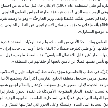
العضويَّة (انضمَّت إمارة أبو ظبي للمنظمة عام 1967). الإعلان جاء قبل 
 30 أبريل، وفي اليوم نفسه الذي عُقدت فيه قمَّة طارئة لمجلس التعاون الخليج
ايد) لم يَحضر القمَّة، مُكتفيًا بإيفاد وزير الخارجيَّة – وهو ما وَصفه تق
الأمنية اليهوديَّة (JINSA) بأنَّه «إعلان متعمَّد بالاستقلال الاستراتيجي عن النظام ا
ته موضع التساؤل».
التعاون يَملك الحدّ الأدنى من التماسك، ولم تَعد الولايات المتحدة قا
فائها، وأبو ظبي تَعترف ضمنيًّا بأنّ البقاء داخل أوبك إلى جانب إيران –
ها – صار "غير قابل للاحتمال السياسي". هذا بالضبط ما يَعنيه قول السيد
 تأمين نفسها فضلًا عن تأمين تابعيها أو حلفائهم في المنطقة».
زيَّة في خطاب (الخامنئي) مجرَّد بلاغة خطابيَّة، قوله: «إيرانُ الإسلامية
 مضيق هرمز، ستجعل منطقة الخليج الفارسي أكثر أمنًا، وستمنع الأعداء
قواعد الجديدة لإدارة مضيق هرمز ستجلب الازدهار والتقدّم لجميع شعو
نية ليست عقيدة "البحار المفتوحة" الأمريكيَّة بل عقيدة العبور المُدار إيران
فها الدولة التي تَعيش فعليًّا على الساحل». الفلسفة القانونية الجديدة ت
السيادة على المياه الإقليميَّة وعلى الجزر التي يَمرّ بينها الممرّ، وإن