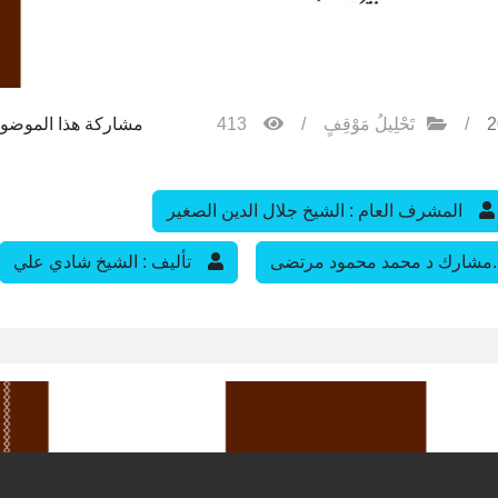
/
تَحْلِيلُ مَوْقِفٍ
/
413
مشاركة هذا الموضوع
المشرف العام : الشيخ جلال الدين الصغير
 أ..مشارك د محمد محمود مرتضى
تأليف : الشيخ شادي علي