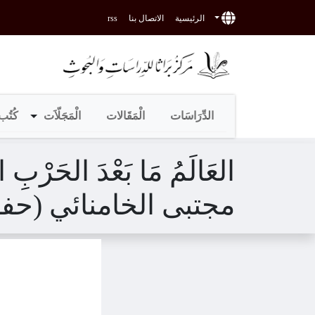
الرئيسية
الاتصال بنا
rss
الدِّرَاسَات
الْمَقَالات
الْمَجَلّاَت
كُتُب 
العَالَمُ مَا بَعْدَ الحَرْبِ
مجتبى الخامنائي (حف