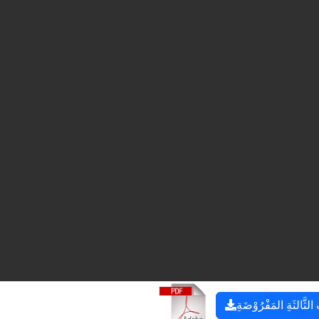
 الثَّالثَةِ المَفْرُوْضَةِ