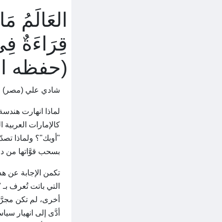
العَالَمُ مَا
قِرَاءَةٌ
(حفظه ال
شادي علي (مصر)
لماذا انهارت هندسة
كالإمارات العربية ا
"أوبك"؟ ولماذا تصدّ
بسحب قوَّاتها من دول
التي باتت تُعرف بـ 
أخرى، لم تكن مجرَّ
أدَّى إلى انهيار سيا