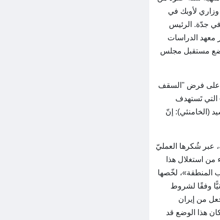
ساعات من اجتماع وزاري لأوبك في
ي في جدّة. الرئيس
رير معهد الدراسات
لخليجي، يَضع مستقبل مجلس
درة على فرض "السقف
 التي تَستهدف
 (الخامنئي): إنّ
، عبر شُكرها العمليّ
 من استغلال هذا
ب المنطقة»، لخّصها
يًّا وفقًا لشروط
َجعل من إيران
 كان هذا الوضع قد