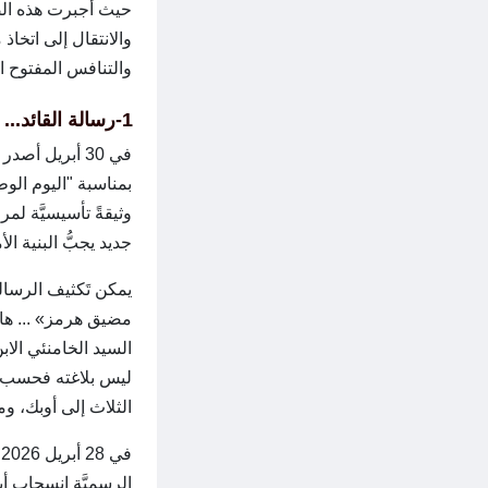
حيث أجبرت هذه الصد
والانتقال إلى اتخاذ 
والتنافس المفتوح ال
1-رسالة القائد... عصر جديد
في 30 أبريل أ
بمناسبة "اليوم الوط
وثيقةً تأسيسيَّة لم
جديد يجبُّ البنية الأمني
يمكن تَكثيف الرسال
مضيق هرمز» ... هاتا
السيد الخامنئي الاب
ليس بلاغته فحسب بل
الثلاث إلى أوبك، وم
ف