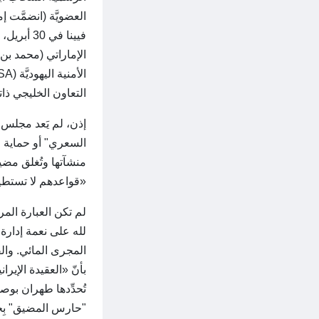
فيينا في
الإماراتي (محمد بن ز
التعاون الخليجي ذا
إذن، لم يَعد مجلس 
السعري" أو حماية حل
منشآتها وتُغلق مضيق
«قواعدهم لا تستطيع
لم تكن العبارة المرك
لله على نعمة إدارة
المجرى المائي. وال
بأنّ «العقيدة الإيرا
تُحدِّدها طهران بوص
"حارس المضيق" بِحقّ 