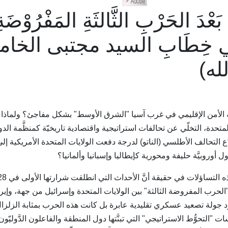
 بَعْدَ الحَرْبِ الثَّالثَةِ المَفْرُوْضَة
 فِي خِطَابِ السيد مجتبى الخام
له)
 الأمن الإقليمي في غرب آسيا "الشرق الأوسط" بشكل مفاجئ؟ ولماذا قرّ
لمتحدة، التخلّي عن تحالفات استراتيجية واقتصادية تاريخيّة كمنظَّمة الد
ع التحالف الأطلسي (الناتو) لدرجة دفعت الولايات المتحدة الأمريكية إلى
 أوروبيَّة حليفة ومحورية كإيطاليا وإسبانيا وألمانيا؟
"الحرب المفروضة الثالثة" بين الولايات المتحدة وإسرائيل من جهة، وإي
د جولة تصعيد عسكري تقليدية عابرة بل كانت هذه الحرب بمثابة الزلزال
سات "التحوُّط الاستراتيجي" التي تبنَّتها دول المنطقة والفاعلون الدَّوليّ