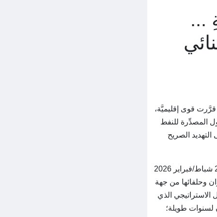
ِ ...
نائي
َرت قوى إقليميَّة،
ول المصدِّرة للنفط
 التهديد الصريح
تكمن الإجابة عن هذه التساؤلات في حقيقة أنَّ الأحداث التي انطلقت شرارتها الأولى في 28 شباط/فبراير 2026
ران وحلفائها من جهة
 الاستراتيجي الذي
ون لسنوات طويلة؛